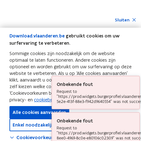
Sluiten
Download.vlaanderen.be
gebruikt cookies om uw
surfervaring te verbeteren.
Sommige cookies zijn noodzakelijk om de website
optimaal te laten functioneren. Andere cookies zijn
optioneel en worden gebruikt om uw surfervaring op deze
website te verbeteren. Als u op ‘Alle cookies aanvaarden’
klikt, aanvaardt u ook de optionele cookies. Wilt u liever
Onbekende fout
zelf kiezen welke cookies u aanvaardt? Klik op
Request to
‘Cookievoorkeuren beheren’. Meer info leest u in het
"https://prod.widgets.burgerprofiel.vlaander
privacy- en
cookiebeleid
van
Download.vlaanderen.be
5e2e-413f-88e3-f942d9640554" was not succes
Alle cookies aanvaarden
Onbekende fout
Enkel noodzakelijke cookies aanvaarden
Request to
"https://prod.widgets.burgerprofiel.vlaander
Cookievoorkeuren beheren
8ee0-4969-8c0e-e80106c02309" was not succ