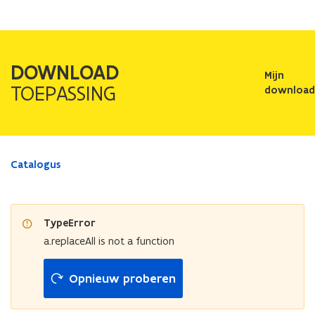
DOWNLOAD
Mijn
TOEPASSING
download
Catalogus
TypeError
a.replaceAll is not a function
Opnieuw proberen