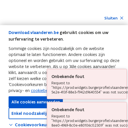
Sluiten
Download.vlaanderen.be
gebruikt cookies om uw
surfervaring te verbeteren.
Sommige cookies zijn noodzakelijk om de website
optimaal te laten functioneren. Andere cookies zijn
optioneel en worden gebruikt om uw surfervaring op deze
website te verbeteren. Als u op ‘Alle cookies aanvaarden’
klikt, aanvaardt u ook de optionele cookies. Wilt u liever
Onbekende fout
zelf kiezen welke cookies u aanvaardt? Klik op
Request to
‘Cookievoorkeuren beheren’. Meer info leest u in het
"https://prod.widgets.burgerprofiel.vlaander
privacy- en
cookiebeleid
van
Download.vlaanderen.be
5e2e-413f-88e3-f942d9640554" was not succes
Alle cookies aanvaarden
Onbekende fout
Enkel noodzakelijke cookies aanvaarden
Request to
"https://prod.widgets.burgerprofiel.vlaander
Cookievoorkeuren beheren
8ee0-4969-8c0e-e80106c02309" was not succ