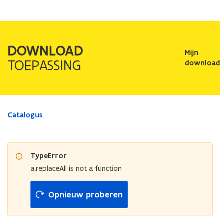
DOWNLOAD
Mijn
TOEPASSING
download
Catalogus
TypeError
a.replaceAll is not a function
Opnieuw proberen