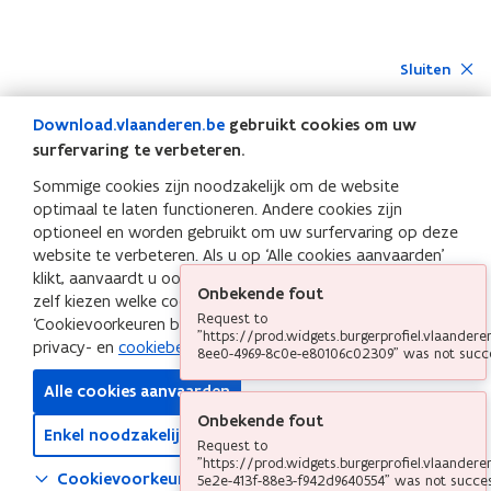
Sluiten
Download.vlaanderen.be
gebruikt cookies om uw
surfervaring te verbeteren.
Sommige cookies zijn noodzakelijk om de website
optimaal te laten functioneren. Andere cookies zijn
optioneel en worden gebruikt om uw surfervaring op deze
website te verbeteren. Als u op ‘Alle cookies aanvaarden’
klikt, aanvaardt u ook de optionele cookies. Wilt u liever
Onbekende fout
zelf kiezen welke cookies u aanvaardt? Klik op
Request to
‘Cookievoorkeuren beheren’. Meer info leest u in het
"https://prod.widgets.burgerprofiel.vlaander
privacy- en
cookiebeleid
van
Download.vlaanderen.be
8ee0-4969-8c0e-e80106c02309" was not succ
Alle cookies aanvaarden
Onbekende fout
Enkel noodzakelijke cookies aanvaarden
Request to
"https://prod.widgets.burgerprofiel.vlaander
Cookievoorkeuren beheren
5e2e-413f-88e3-f942d9640554" was not succes